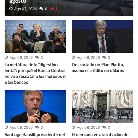
agosto
Ago 07, 2026
0
1
Ago 06, 2026
0
Ago 06, 2026
0
La metáfora de la "digestión
Descartado un Plan Platita,
lenta": por qué el Banco Central
asoma el crédito en dólares
no va a rescatar a los morosos ni
a los bancos
Ago 06, 2026
0
Ago 06, 2026
0
Santiago Bausili, presidente del
El mercado ve a la inflación de