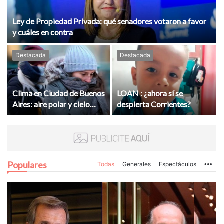
Ley de Propiedad Privada: qué senadores votaron a favor
y cuáles en contra
Destacada
Destacada
Clima en Ciudad de Buenos
LOAN : ¿ahora sí se
Aires: aire polar y cielo
despierta Corrientes?
despejado tras el paso de
las tormentas
Populares
Todas
Generales
Espectáculos
Mo