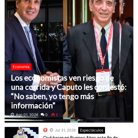
Economía
Los economistas ven riesgo de
una corrida y Caputo les contestó:
“No saben, yo tengo más
información”
Ago 01, 2026
0
8
Jul 31, 2026
Espectáculos
Qué hacer en Buenos Aires este fin de