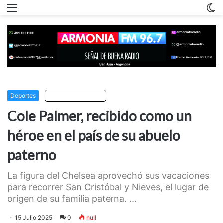
Menu
C
m
Deportes
Escuchar artículo
Cole Palmer, recibido como un
héroe en el país de su abuelo
paterno
La figura del Chelsea aprovechó sus vacaciones
para recorrer San Cristóbal y Nieves, el lugar de
origen de su familia paterna. ...
15 Julio 2025
0
null