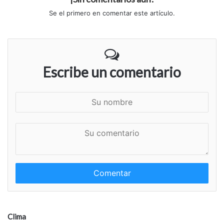
Se el primero en comentar este artículo.
Escribe un comentario
S
u
n
S
o
u
m
c
b
o
r
m
e
e
n
t
a
Clima
r