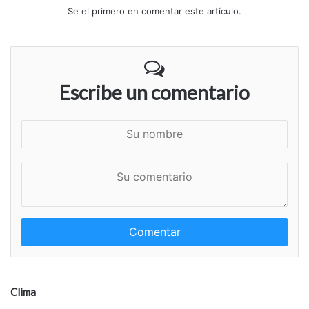
Se el primero en comentar este artículo.
Escribe un comentario
S
u
n
S
o
u
m
c
b
o
r
m
e
e
n
t
a
Clima
r