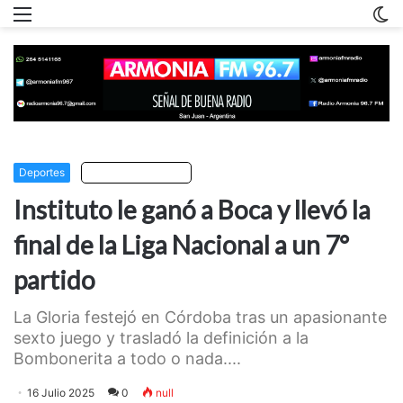
Menu
C
m
Deportes
Escuchar artículo
Instituto le ganó a Boca y llevó la
final de la Liga Nacional a un 7°
partido
La Gloria festejó en Córdoba tras un apasionante
sexto juego y trasladó la definición a la
Bombonerita a todo o nada....
16 Julio 2025
0
null