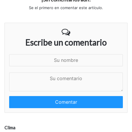
Se el primero en comentar este artículo.
Escribe un comentario
S
u
n
S
o
u
m
c
b
o
r
m
e
e
n
t
a
Clima
r