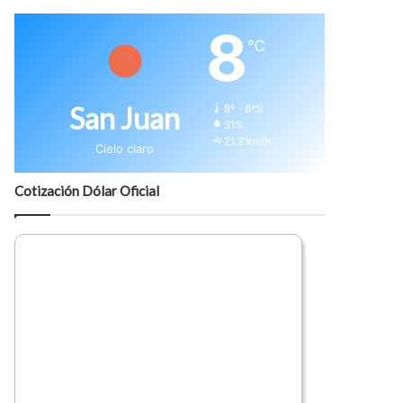
8
℃
San Juan
8º - 8º%
31%
21.2 km/h
Cielo claro
Cotización Dólar Oficial