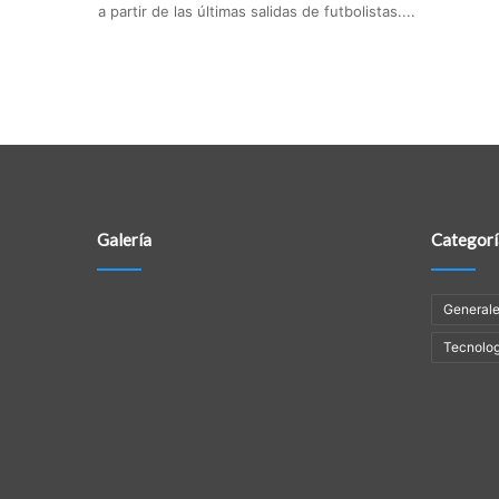
a partir de las últimas salidas de futbolistas....
Galería
Categorí
General
Tecnolog