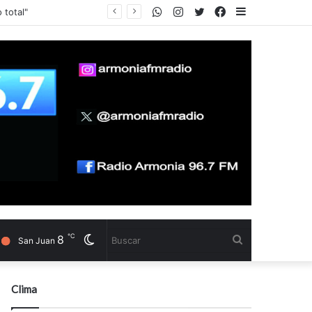
WhatsApp
Instagram
Twitter
Facebook
Sidebar
e 2026
℃
8
Cambiar
Buscar
San Juan
modo
Clima