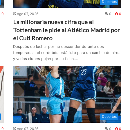
Deportes
0
Ago 07, 2026
0
0
r
La millonaria nueva cifra que el
Tottenham le pide al Atlético Madrid por
el Cuti Romero
Después de luchar por no descender durante dos
temporadas, el cordobés está listo para un cambio de aires
y varios clubes pujan por su ficha....
Deportes
0
Ago 07, 2026
0
0