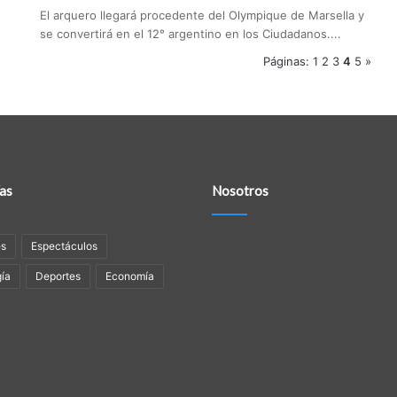
El arquero llegará procedente del Olympique de Marsella y
se convertirá en el 12° argentino en los Ciudadanos....
Páginas:
1
2
3
4
5
»
as
Nosotros
es
Espectáculos
ía
Deportes
Economía