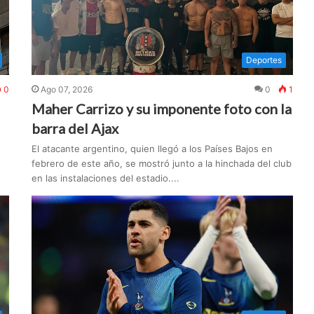
Deportes
0
Ago 07, 2026
0
1
Maher Carrizo y su imponente foto con la
barra del Ajax
El atacante argentino, quien llegó a los Países Bajos en
febrero de este año, se mostró junto a la hinchada del club
en las instalaciones del estadio....