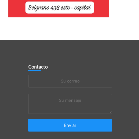
Contacto
Su
correo
Su
mensaje